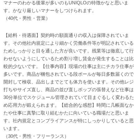
マナーのわかる後輩が多いのもUNIQLOの特徴かなと思いま
す。かなり厳しいマナーをしつけられます。
（40代・男性・営業）
【給料・待遇面】契約時の額面通りの収入は保障されていま
す。その他社内規定により細かく労働条件等が明記されている
ためしっかりと目を通した方が良いです。残業等は徹底して行
わせないようにしているため割り増し賃金が発生することは比
較的少ないです。【仕事内容】現場の仕事は主にチカラ仕事が
多いです。商品が梱包されている段ボールが毎日多数届くので
開封して検収、品出しまでとても体力を使います。その他レジ
打ちやサイズ直し、商品の並び直しポップの張替えなど仕事は
30分単位でスケジュール管理されていて目まぐるしく変わるた
め応用力が鍛えられます。【総合的な感想】時間に几帳面なか
たや仕事に真摯に取り組むかたに向いている職場だと思いま
す。社内規定とコンプライアンスが特にしっかりしていると思
います。
（30代・男性・フリーランス）