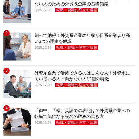
ない人のための外資系企業の基礎知識
転職・就職お役立ち情報
2025.12.29
2
知って納得！外資系企業の年収が日系企業より高
い3つの理由を解説
転職・就職お役立ち情報
2025.12.29
3
外資系企業で活躍できるのはこんな人！外資系に
向いている人・向かない人12個の特徴
転職・就職お役立ち情報
2025.12.29
4
「御中」「様」英語での表記は？外資系企業への
転職で気になる宛名の敬称の書き方
転職・就職お役立ち情報
2025.12.29