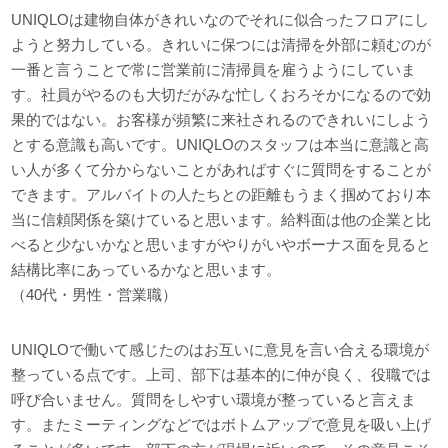
UNIQLOは建物自体がきれいなのでそれに似合ったフロアにし
ようと努力している。きれいに保つには清掃を外部に頼むのが
一番と言うことで常に営業前に清掃員を雇うようにしていま
す。社員がやるのも大切だがみな忙しくおろそかになるので効
果的ではない。お客様が頻繁に来社されるのできれいにしよう
とする意識も高いです。UNIQLOのスタッフは本当に意識と高
い人が多くて分からないことがあればすぐに質問をすることが
できます。アルバイトの人たちとの距離もうまく掴めており本
当に信頼関係を築けていると思います。給料面は他の企業と比
べると少ないかなと思いますがやりがいやボーナス面を見ると
結構比率にあっているかなと思います。
（40代・男性・営業職）
UNIQLOで働いて感じたのはお互いに意見を言い合える環境が
整っている点です。上司、部下は基本的に仲が良く、役職では
呼び合いません。質問をしやすい環境が整っていると言えま
す。またミーティングなどではボトムアップで意見を吸い上げ