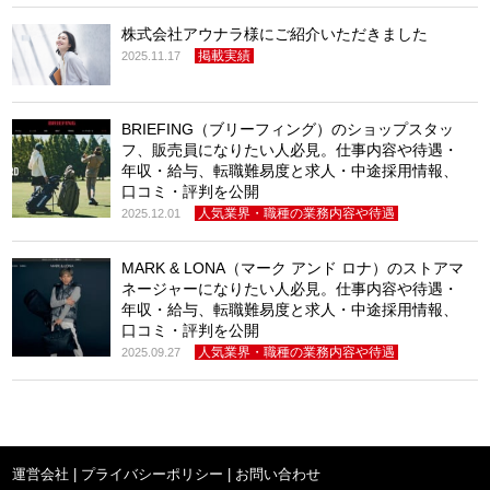
株式会社アウナラ様にご紹介いただきました
掲載実績
2025.11.17
BRIEFING（ブリーフィング）のショップスタッ
フ、販売員になりたい人必見。仕事内容や待遇・
年収・給与、転職難易度と求人・中途採用情報、
口コミ・評判を公開
人気業界・職種の業務内容や待遇
2025.12.01
MARK & LONA（マーク アンド ロナ）のストアマ
ネージャーになりたい人必見。仕事内容や待遇・
年収・給与、転職難易度と求人・中途採用情報、
口コミ・評判を公開
人気業界・職種の業務内容や待遇
2025.09.27
運営会社
|
プライバシーポリシー
|
お問い合わせ