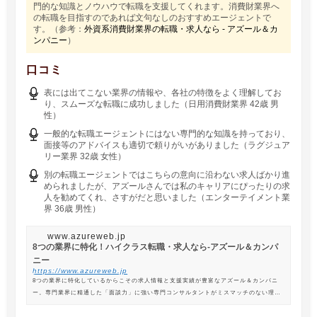
門的な知識とノウハウで転職を支援してくれます。消費財業界へ
の転職を目指すのであれば文句なしのおすすめエージェントで
す。（参考：
外資系消費財業界の転職・求人なら - アズール＆カ
ンパニー
）
口コミ
表には出てこない業界の情報や、各社の特徴をよく理解してお
り、スムーズな転職に成功しました（日用消費財業界 42歳 男
性）
一般的な転職エージェントにはない専門的な知識を持っており、
面接等のアドバイスも適切で頼りがいがありました（ラグジュア
リー業界 32歳 女性）
別の転職エージェントではこちらの意向に沿わない求人ばかり進
められましたが、アズールさんでは私のキャリアにぴったりの求
人を勧めてくれ、さすがだと思いました（エンターテイメント業
界 36歳 男性）
www.azureweb.jp
8つの業界に特化！ハイクラス転職・求人なら-アズール＆カンパ
ニー
https://www.azureweb.jp
8つの業界に特化しているからこその求人情報と支援実績が豊富なアズール＆カンパニ
ー。専門業界に精通した「面談力」に強い専門コンサルタントがミスマッチのない理想
の転職を支援します。