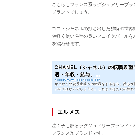
こちらもフランス系ラグジュアリーブラ
ブランドでしょう。
ココ・シャネルの打ち出した独特の世界
や軽く使い勝手の良いフェイクパールを
を漂わせます。
CHANEL（シャネル）の転職希
遇・年収・給与、...
https://www.l-boshi.com/85/
せっかく外資系企業への転職をするなら、誰もが
いのではないでしょうか。これまではただの憧れ
てすれば、次のあなたのキャリアステージへと変
多いフランス系ラグジュアリーブランド・ハイブラ
る情報、採用されるために知っておきたいポイン
めました。ぜひ参考にして、転職活動をスタートさせ
エルメス
泣く子も黙るラグジュアリーブランド・
フランス系ブランドです。