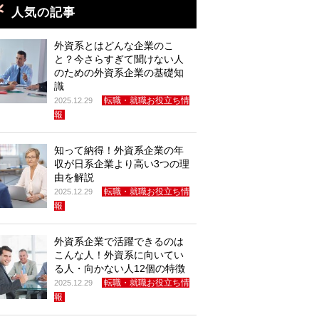
人気の記事
外資系とはどんな企業のこ
と？今さらすぎて聞けない人
のための外資系企業の基礎知
識
転職・就職お役立ち情
2025.12.29
報
知って納得！外資系企業の年
収が日系企業より高い3つの理
由を解説
転職・就職お役立ち情
2025.12.29
報
外資系企業で活躍できるのは
こんな人！外資系に向いてい
る人・向かない人12個の特徴
転職・就職お役立ち情
2025.12.29
報