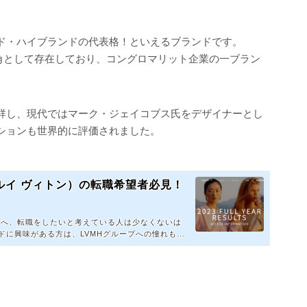
ド・ハイブランドの代表格！といえるブランドです。
一角として存在しており、コングロマリット企業の一ブラン
祥し、現代ではマーク・ジェイコブス氏をデザイナーとし
ションも世界的に評価されました。
・ルイ ヴィトン）の転職希望者必見！
プへ、転職をしたいと考えている人は少なくないは
ドに興味がある方は、LVMHグループへの憧れも強
。 募集されている求人は「リテ
時点） 平均年収はおよそ300万～