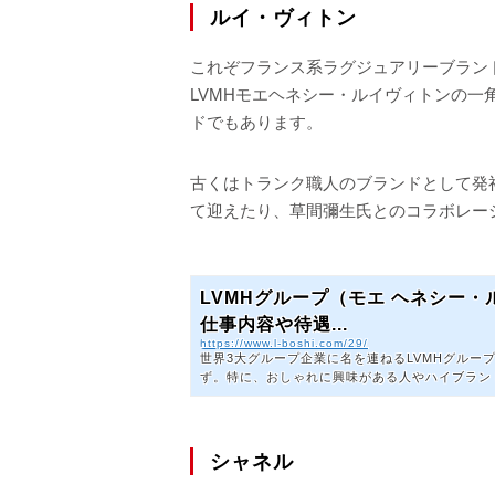
ルイ・ヴィトン
これぞフランス系ラグジュアリーブラン
LVMHモエヘネシー・ルイヴィトンの
ドでもあります。
古くはトランク職人のブランドとして発
て迎えたり、草間彌生氏とのコラボレー
LVMHグループ（モエ ヘネシー
仕事内容や待遇...
https://www.l-boshi.com/29/
世界3大グループ企業に名を連ねるLVMHグルー
ず。特に、おしゃれに興味がある人やハイブラン
いことでしょう。この記事では以下のような内容をご紹介しています
ールマネージャー」「ブティックマネージャー」など（2026年2月
1,000万円ほど LVMHグループに転職するには、希望職種の専門スキルが求められる 外資系企業に特
化した転職エージェントに相談することで非...
シャネル