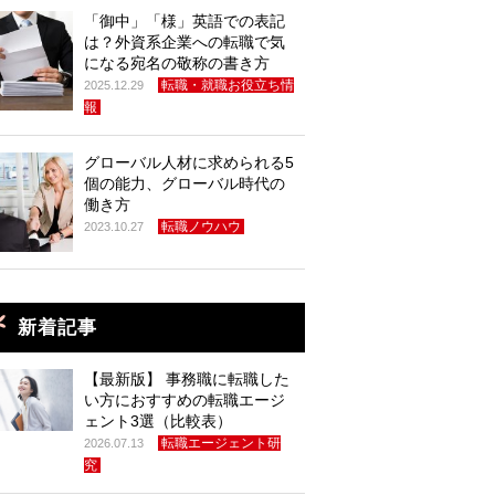
「御中」「様」英語での表記
は？外資系企業への転職で気
になる宛名の敬称の書き方
転職・就職お役立ち情
2025.12.29
報
グローバル人材に求められる5
個の能力、グローバル時代の
働き方
転職ノウハウ
2023.10.27
新着記事
【最新版】 事務職に転職した
い方におすすめの転職エージ
ェント3選（比較表）
転職エージェント研
2026.07.13
究