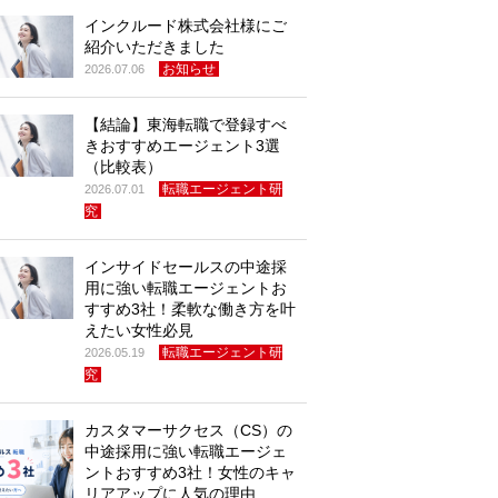
インクルード株式会社様にご
紹介いただきました
お知らせ
2026.07.06
【結論】東海転職で登録すべ
きおすすめエージェント3選
（比較表）
転職エージェント研
2026.07.01
究
インサイドセールスの中途採
用に強い転職エージェントお
すすめ3社！柔軟な働き方を叶
えたい女性必見
転職エージェント研
2026.05.19
究
カスタマーサクセス（CS）の
中途採用に強い転職エージェ
ントおすすめ3社！女性のキャ
リアアップに人気の理由