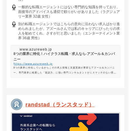
一般的な転職エージェントにはない専門的な知識を持っており、
面接等のアドバイスも適切で頼りがいがありました（ラグジュア
リー業界 32歳 女性）
別の転職エージェントではこちらの意向に沿わない求人ばかり進
められましたが、アズールさんでは私のキャリアにぴったりの求
人を勧めてくれ、さすがだと思いました（エンターテイメント業
界 36歳 男性）
www.azureweb.jp
8つの業界に特化！ハイクラス転職・求人なら-アズール＆カンパ
ニー
https://www.azureweb.jp
8つの業界に特化しているからこその求人情報と支援実績が豊富なアズール＆カンパニ
ー。専門業界に精通した「面談力」に強い専門コンサルタントがミスマッチのない理想
の転職を支援します。
randstad（ランスタッド）