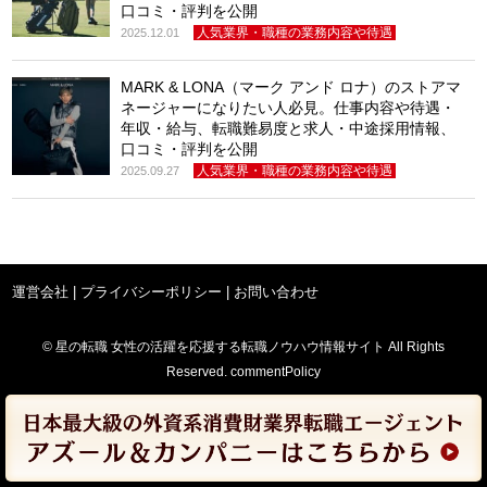
口コミ・評判を公開
人気業界・職種の業務内容や待遇
2025.12.01
MARK & LONA（マーク アンド ロナ）のストアマ
ネージャーになりたい人必見。仕事内容や待遇・
年収・給与、転職難易度と求人・中途採用情報、
口コミ・評判を公開
人気業界・職種の業務内容や待遇
2025.09.27
運営会社
|
プライバシーポリシー
|
お問い合わせ
© 星の転職 女性の活躍を応援する転職ノウハウ情報サイト All Rights
Reserved. commentPolicy