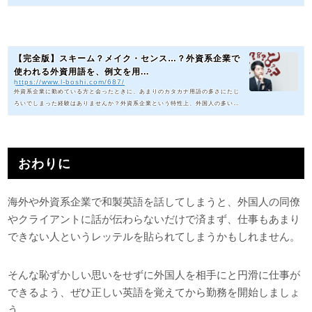
れて消えていきますが、きちんと理解しておかないと「この人最近の経済や政治
に関する情報に疎い人だな…」と思われてしまうような言葉もあります。何かと
スピードの早い外資系企業に転職を希望するのであれば、トレンドには敏感でい
るべきです。そういった背景も含め、この記事では今押さえておきたい略語・カ
タカナ語をご紹介します。まずは外資系企業とは？のところを知りたい方は...
【完全版】スキーム？メイク・センス…？外資系企業で
使われる外資用語を、例文を用...
https://www.l-boshi.com/687/
外資系企業に勤めている方と会ったときに、あまりのカタカナ用語の多さにたじ
ろいでしまった経験はありませんか？外資系企業という特性上、外国人の多い環
境で日々業務をするに当たり、日本語の会話の中でカタカナ用語が頻出してしま
うのは致し方ない部分もありますが、わからない用語ばかりで焦る気持ちもわか
ります。外資系企業に転職したいと感じるのであれば、このような習慣にも予め
慣れておく必要があります。今回の記事では、外資系企業に勤める日本人が頻繁
おわりに
に使用するカタカナ用語を、例文を交えてご紹介しますのでぜひ参考に...
海外や外資系企業で和製英語を話してしまうと、外国人の同僚
やクライアントに話が伝わらないだけで済まず、仕事もあまり
できない人というレッテルを貼られてしまうかもしれません。
そんな恥ずかしい思いをせずに外国人を相手にと円滑に仕事が
できるよう、ぜひ正しい英語を覚えてから勤務を開始しましょ
う。