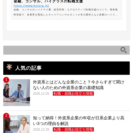
金融、コンサル、ハイクラスの転職支援
https://www.kotora.jp/
金融、コンサルのハイクラス層、経営幹部・エグゼクティブ転職支援のコトラ。簡単無
料登録で、各業界を熟知したキャリアコンサルタントが非公開求人など多数のハイクラ
ス求人からあなたの最新のポジションを紹介します。
人気の記事
1
外資系とはどんな企業のこと？今さらすぎて聞け
ない人のための外資系企業の基礎知識
転職・就職お役立ち情報
2025.12.29
2
知って納得！外資系企業の年収が日系企業より高
い3つの理由を解説
転職・就職お役立ち情報
2025.12.29