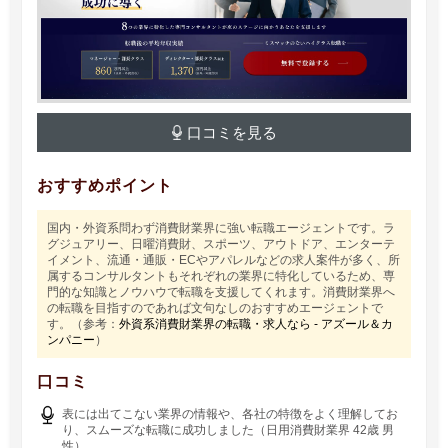
口コミを見る
おすすめポイント
国内・外資系問わず消費財業界に強い転職エージェントです。ラ
グジュアリー、日曜消費財、スポーツ、アウトドア、エンターテ
イメント、流通・通販・ECやアパレルなどの求人案件が多く、所
属するコンサルタントもそれぞれの業界に特化しているため、専
門的な知識とノウハウで転職を支援してくれます。消費財業界へ
の転職を目指すのであれば文句なしのおすすめエージェントで
す。（参考：
外資系消費財業界の転職・求人なら - アズール＆カ
ンパニー
）
口コミ
表には出てこない業界の情報や、各社の特徴をよく理解してお
り、スムーズな転職に成功しました（日用消費財業界 42歳 男
性）