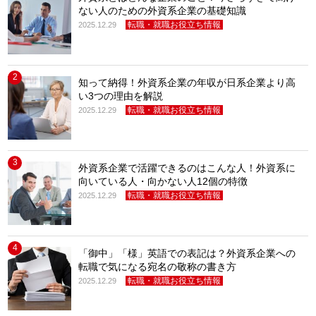
ない人のための外資系企業の基礎知識
転職・就職お役立ち情報
2025.12.29
2
知って納得！外資系企業の年収が日系企業より高
い3つの理由を解説
転職・就職お役立ち情報
2025.12.29
3
外資系企業で活躍できるのはこんな人！外資系に
向いている人・向かない人12個の特徴
転職・就職お役立ち情報
2025.12.29
4
「御中」「様」英語での表記は？外資系企業への
転職で気になる宛名の敬称の書き方
転職・就職お役立ち情報
2025.12.29