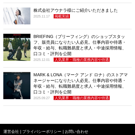
株式会社アウナラ様にご紹介いただきました
掲載実績
2025.11.17
BRIEFING（ブリーフィング）のショップスタッ
フ、販売員になりたい人必見。仕事内容や待遇・
年収・給与、転職難易度と求人・中途採用情報、
口コミ・評判を公開
人気業界・職種の業務内容や待遇
2025.12.01
MARK & LONA（マーク アンド ロナ）のストアマ
ネージャーになりたい人必見。仕事内容や待遇・
年収・給与、転職難易度と求人・中途採用情報、
口コミ・評判を公開
人気業界・職種の業務内容や待遇
2025.09.27
運営会社
|
プライバシーポリシー
|
お問い合わせ