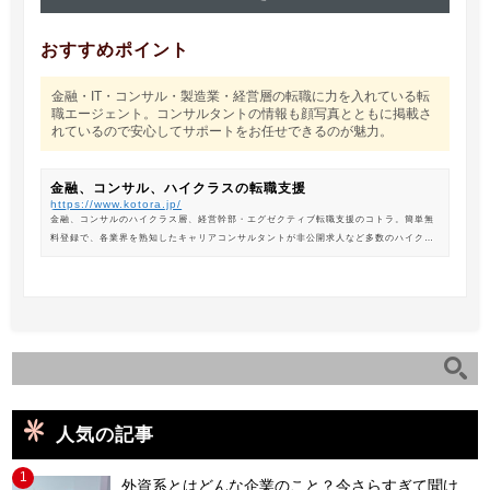
おすすめポイント
金融・IT・コンサル・製造業・経営層の転職に力を入れている転
職エージェント。コンサルタントの情報も顔写真とともに掲載さ
れているので安心してサポートをお任せできるのが魅力。
金融、コンサル、ハイクラスの転職支援
https://www.kotora.jp/
金融、コンサルのハイクラス層、経営幹部・エグゼクティブ転職支援のコトラ。簡単無
料登録で、各業界を熟知したキャリアコンサルタントが非公開求人など多数のハイクラ
ス求人からあなたの最新のポジションを紹介します。
人気の記事
1
外資系とはどんな企業のこと？今さらすぎて聞け