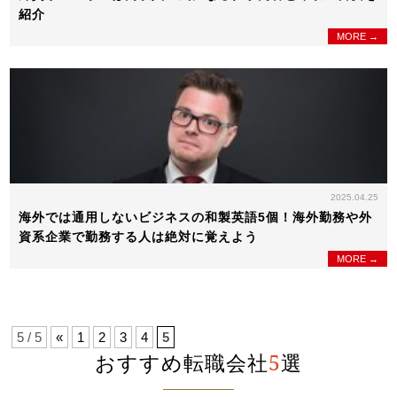
紹介
MORE →
2025.04.25
海外では通用しないビジネスの和製英語5個！海外勤務や外
資系企業で勤務する人は絶対に覚えよう
MORE →
5 / 5
«
1
2
3
4
5
おすすめ転職会社
5
選