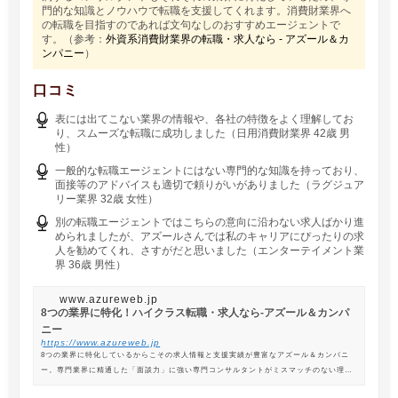
門的な知識とノウハウで転職を支援してくれます。消費財業界へ
の転職を目指すのであれば文句なしのおすすめエージェントで
す。（参考：
外資系消費財業界の転職・求人なら - アズール＆カ
ンパニー
）
口コミ
表には出てこない業界の情報や、各社の特徴をよく理解してお
り、スムーズな転職に成功しました（日用消費財業界 42歳 男
性）
一般的な転職エージェントにはない専門的な知識を持っており、
面接等のアドバイスも適切で頼りがいがありました（ラグジュア
リー業界 32歳 女性）
別の転職エージェントではこちらの意向に沿わない求人ばかり進
められましたが、アズールさんでは私のキャリアにぴったりの求
人を勧めてくれ、さすがだと思いました（エンターテイメント業
界 36歳 男性）
www.azureweb.jp
8つの業界に特化！ハイクラス転職・求人なら-アズール＆カンパ
ニー
https://www.azureweb.jp
8つの業界に特化しているからこその求人情報と支援実績が豊富なアズール＆カンパニ
ー。専門業界に精通した「面談力」に強い専門コンサルタントがミスマッチのない理想
の転職を支援します。